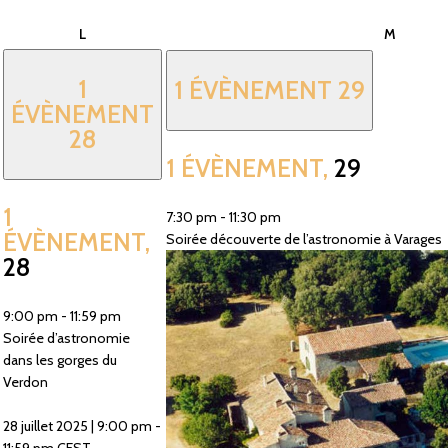
lundi
mardi
L
M
1
1 ÉVÈNEMENT
29
ÉVÈNEMENT
28
1 ÉVÈNEMENT,
29
1
7:30 pm
-
11:30 pm
ÉVÈNEMENT,
Soirée découverte de l’astronomie à Varages
28
9:00 pm
-
11:59 pm
Soirée d’astronomie
dans les gorges du
Verdon
28 juillet 2025 | 9:00 pm
-