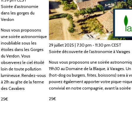
11:59 pm
CEST
Soirée d’astronomie
dans les gorges du
Verdon
Nous vous proposons
une soirée astronomique
inoubliable sous les
29 juillet 2025 | 7:30 pm
-
11:30 pm
CEST
étoiles dans les Gorges
Soirée découverte de l’astronomie à Varages
du Verdon. Vous
Nous vous proposons une soirée astronomique 
observerez le ciel étoilé
19h30 au Domaine de la Blaque, à Varages. Un 
loin de toute pollution
(hot-dog ou burgers, frites, boissons) sera à 
lumineuse. Rendez-vous
pouvez également apporter votre pique-niq
à 21h au gîte de la ferme
convivial en notre compagnie, avant la soiré
des Cavaliers
25€
25€