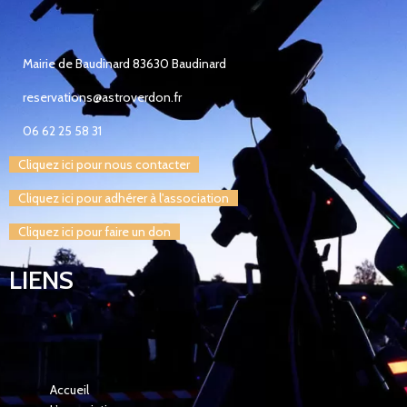
Mairie de Baudinard 83630 Baudinard
reservations@astroverdon.fr
06 62 25 58 31
Cliquez ici pour nous contacter
Cliquez ici pour adhérer à l'association
Cliquez ici pour faire un don
LIENS
Accueil