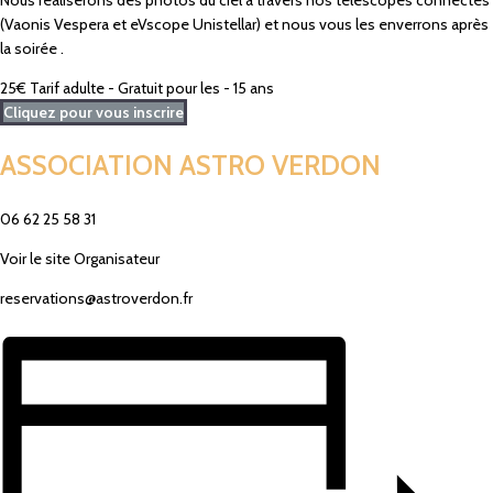
Nous réaliserons des photos du ciel à travers nos télescopes connectés
(
Vaonis
Vespera et eVscope
Unistellar
) et nous vous les enverrons après
la soirée .
25€
Tarif adulte - Gratuit pour les - 15 ans
Cliquez pour vous inscrire
ASSOCIATION ASTRO VERDON
06 62 25 58 31­
Voir le site Organisateur
reservations@astroverdon.fr