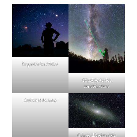
Regarder les étoiles
Découverte des
constellations
Croissant de Lune
Galaxie d'Andromède