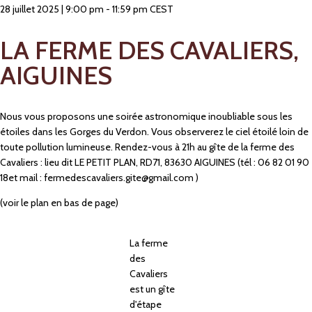
28 juillet 2025
|
9:00 pm
-
11:59 pm
CEST
LA FERME DES CAVALIERS,
AIGUINES
Nous vous proposons une soirée astronomique inoubliable sous les
étoiles dans les Gorges du Verdon. Vous observerez le ciel étoilé loin de
toute pollution lumineuse. Rendez-vous à 21h au gîte de la ferme des
Cavaliers : lieu dit LE PETIT PLAN, RD71, 83630 AIGUINES (tél : 06 82 01 90
18et mail :
fermedescavaliers.gite@gmail.com
)
(voir le plan en bas de page)
La ferme
des
Cavaliers
est un gîte
d'étape