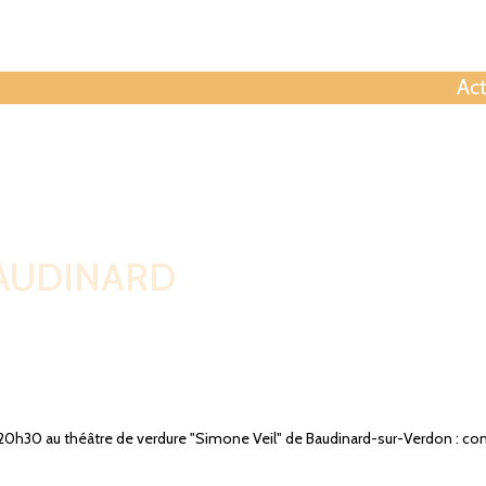
Contactez
Act
BAUDINARD
0h30 au théâtre de verdure "Simone Veil" de Baudinard-sur-Verdon : confé