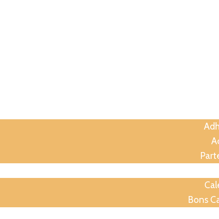
A
Assoc
Adh
Ac
Part
Anima
Cal
Bons C
Soirées p