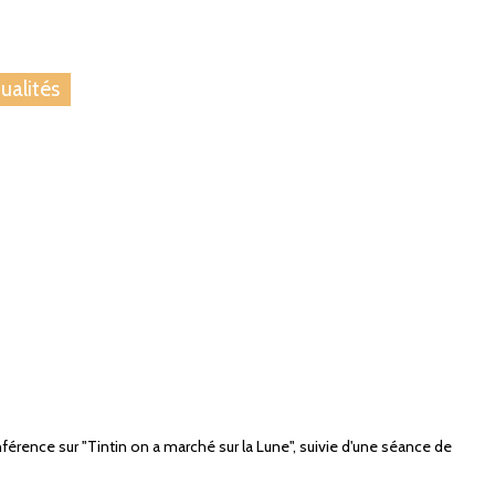
 nous
Blog
ualités
rence sur "Tintin on a marché sur la Lune", suivie d'une séance de