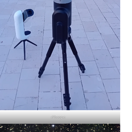
eVscope