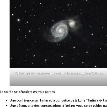
Galaxie spirale : vous pourrez voir les bras spiraux dans l'eVscope
La soirée se déroulera en trois parties :
Une conférence sur Tintin et la conquête de la Lune
"Tintin a-t-il
Une découverte des constellations à l'œil nu, vous serez guidés par