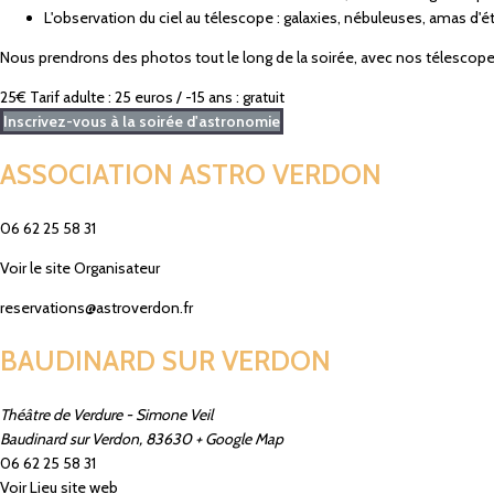
L'observation du ciel au télescope : galaxies, nébuleuses, amas d'ét
Nous prendrons des photos tout le long de la soirée, avec nos télescopes
25€
Tarif adulte : 25 euros / -15 ans : gratuit
Inscrivez-vous à la soirée d'astronomie
ASSOCIATION ASTRO VERDON
06 62 25 58 31­
Voir le site Organisateur
reservations@astroverdon.fr
BAUDINARD SUR VERDON
Théâtre de Verdure - Simone Veil
Baudinard sur Verdon
,
83630
+ Google Map
06 62 25 58 31
Voir Lieu site web