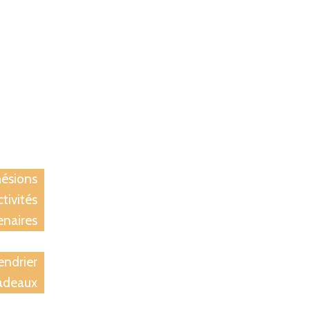
ccueil
iation
ésions
tivités
enaires
tions
endrier
adeaux
rivées