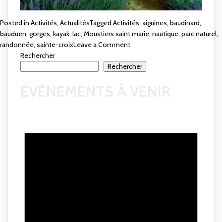
Posted in
Activités
,
Actualités
Tagged
Activités
,
aiguines
,
baudinard
,
bauduen
,
gorges
,
kayak
,
lac
,
Moustiers saint marie
,
nautique
,
parc naturel
,
on
randonnée
,
sainte-croix
Leave a Comment
Le
Rechercher
Parc
Rechercher
Naturel
ÉVÈNEMENTS À VENIR
du
Verdon
autour
du
lac
de
Sainte-
Croix