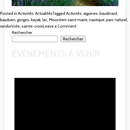
Posted in
Activités
,
Actualités
Tagged
Activités
,
aiguines
,
baudinard
,
bauduen
,
gorges
,
kayak
,
lac
,
Moustiers saint marie
,
nautique
,
parc naturel
,
on
randonnée
,
sainte-croix
Leave a Comment
Le
Rechercher
Parc
Rechercher
Naturel
ÉVÈNEMENTS À VENIR
du
Verdon
autour
du
lac
de
Sainte-
Croix