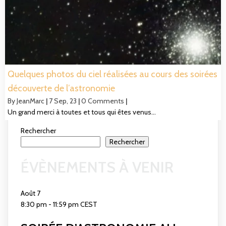
Quelques photos du ciel réalisées au cours des soirées
découverte de l’astronomie
By
JeanMarc
|
7
Sep, 23
|
0 Comments
|
Un grand merci à toutes et tous qui êtes venus…
Rechercher
Rechercher
ÉVÈNEMENTS À VENIR
Août
7
8:30 pm
-
11:59 pm
CEST