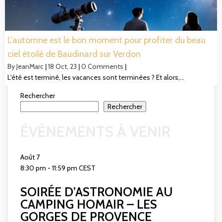
L’automne est le bon moment pour profiter du beau
ciel étoilé de Baudinard sur Verdon
By
JeanMarc
|
18
Oct, 23
|
0 Comments
|
L'été est terminé, les vacances sont terminées ? Et alors,…
Rechercher
Rechercher
ÉVÈNEMENTS À VENIR
Août
7
8:30 pm
-
11:59 pm
CEST
SOIRÉE D’ASTRONOMIE AU
CAMPING HOMAIR – LES
GORGES DE PROVENCE