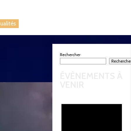
 nous
Blog
ualités
Rechercher
Recherche
ÉVÈNEMENTS À
VENIR