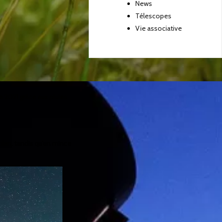
News
Télescopes
Vie associative
e 2021 grâce aux pluies
plan, tandis qu'un mince