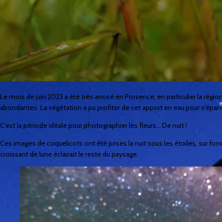
Le mois de juin 2023 a été très arrosé en Provence, en particulier la rég
abondantes. La végétation a pu profiter de cet apport en eau pour s'épanou
C'est la période idéale pour photographier les fleurs... De nuit !
Ces images de coquelicots ont été prises la nuit sous les étoiles, sur fon
croissant de lune éclairait le reste du paysage.