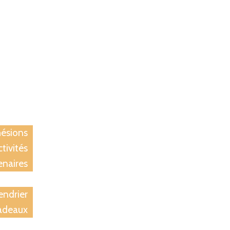
ccueil
iation
ésions
tivités
enaires
tions
endrier
adeaux
rivées