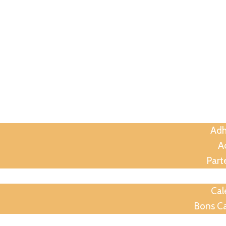
A
Assoc
Adh
Ac
Part
Anima
Cal
Bons C
Soirées p