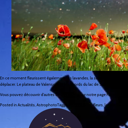
En ce moment fleurissent également les lavandes, la sauge et les genêts. Pou
déplacer. Le plateau de Valensole et les abords du lac de Sainte-Croix d
Vous pouvez découvrir d'autres belles images sur notre page Facebook
Posted in
Actualités
,
Astrophoto
Tagged
coquelicots
,
fleurs
,
lactée
,
valen