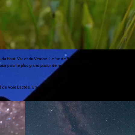
ion du Haut-Var et du Verdon. Le lac de Bauduen est remonté à son niveau d
ir pour le plus grand plaisir de nos yeux et de notre nez.
d de Voie Lactée. Une simple lampe a été utilisée pour éclairer le premier 