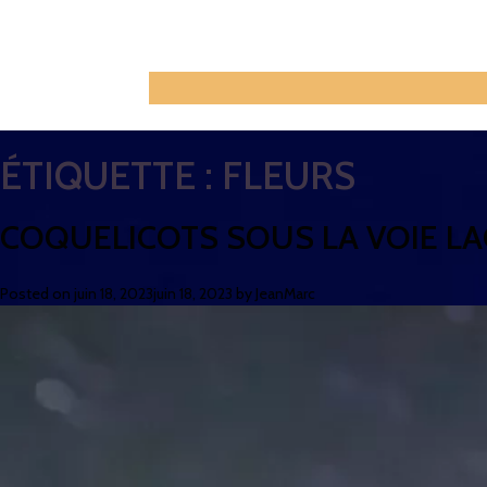
ÉTIQUETTE :
FLEURS
COQUELICOTS SOUS LA VOIE LA
Posted on
juin 18, 2023
juin 18, 2023
by
JeanMarc