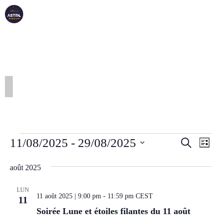
ASTRO
VERDON
ÉVÈNEMENTS
RECH
NA
11/08/2025
 - 
29/08/2025
Recherche
Liste
DE
ET
Sélectionnez
VU
août 2025
une
NAVI
É
date.
DE
LUN
11 août 2025 | 9:00 pm
-
11:59 pm
CEST
VUES
11
Soirée Lune et étoiles filantes du 11 août
ÉVÈN