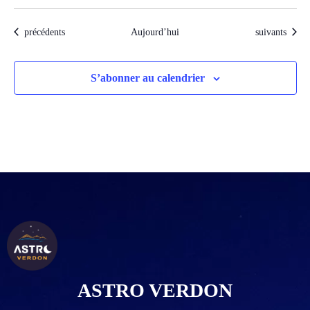
Évènements
Évènements
précédents
Aujourd’hui
suivants
S’abonner au calendrier
ASTRO VERDON