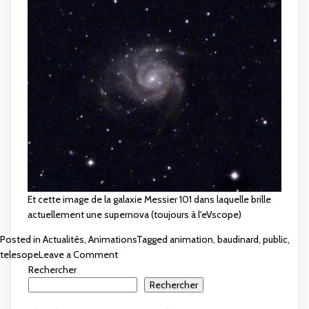
Et cette image de la galaxie Messier 101 dans laquelle brille
actuellement une supernova (toujours à l'eVscope)
Posted in
Actualités
,
Animations
Tagged
animation
,
baudinard
,
public
,
on
telesope
Leave a Comment
Belle
Rechercher
soirée
Rechercher
« On