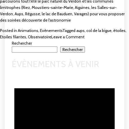
parcourons tout l'été le parc naturel du Verdon et les communes
limitrophes (Riez, Moustiers-sainte-Marie, Aiguines, les Salles-sur-
Verdon, Aups, Régusse, le lac de Bauduen, Varages) pour vous proposer
des soirées découverte de l'astronomie
Posted in
Animations
,
Evènements
Tagged
aups
,
col de la bigue
,
étoiles
,
on
Etoiles filantes
,
Observatoire
Leave a Comment
Soirées
Rechercher
étoilées
Rechercher
à
ÉVÈNEMENTS À VENIR
AUPS