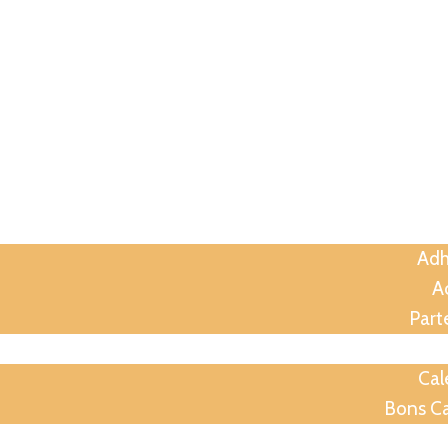
A
Assoc
Adh
Ac
Part
Anima
Cal
Bons C
Soirées p