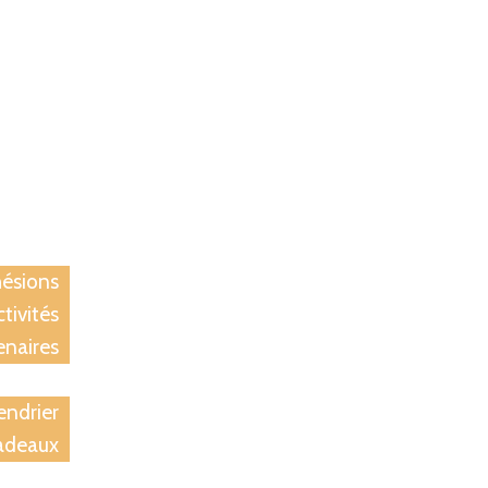
ccueil
iation
ésions
tivités
enaires
tions
endrier
adeaux
rivées