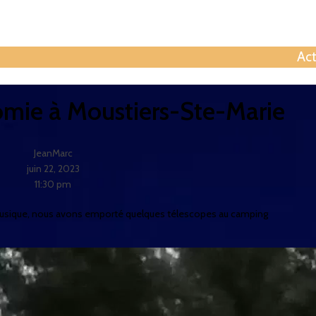
Contactez
Act
omie à Moustiers-Ste-Marie
JeanMarc
juin 22, 2023
11:30 pm
 la musique, nous avons emporté quelques télescopes au camping