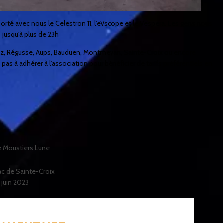
orté avec nous le Celestron 11, l'eVscope et le Vespera. Les gens nous
 jusqu'à plus de 23h
Riez, Régusse, Aups, Bauduen, Montmeyan, Sainte-Croix ou encore
z pas à
adhérer à l'association
pour bénéficier de tarifs préférentiels en
e Moustiers
Lune
lac de Sainte-Croix
 juin 2023