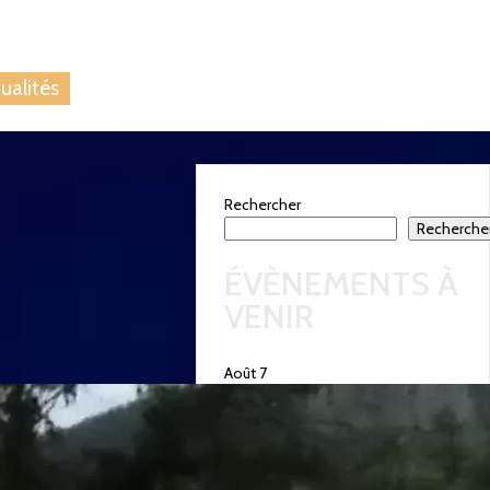
 nous
Blog
ualités
Rechercher
Recherche
ÉVÈNEMENTS À
VENIR
Août
7
8:30 pm
-
11:59 pm
CEST
SOIRÉE
D’ASTRONOMIE