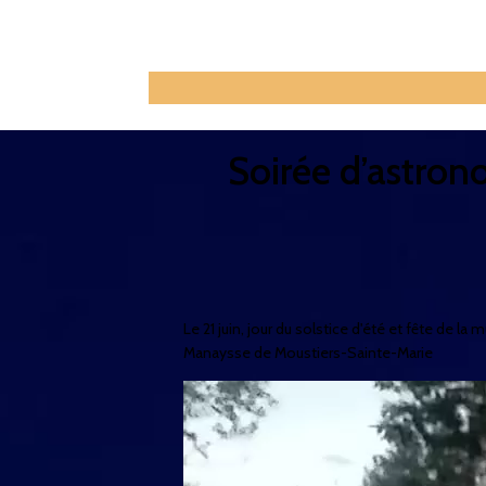
Soirée d’astron
Le 21 juin, jour du solstice d'été et fête de
Manaysse de Moustiers-Sainte-Marie