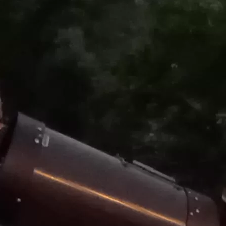
AU CAMPING
HOMAIR – LES
GORGES DE
PROVENCE
Août
8
9:00 pm
-
11:30 pm
CEST
SOIRÉE
DÉCOUVERTE DE
L’ASTRONOMIE À
AIGUINES
Août
16
7:30 pm
-
11:59 pm
CEST
SOIRÉE
D’ASTRONOMIE