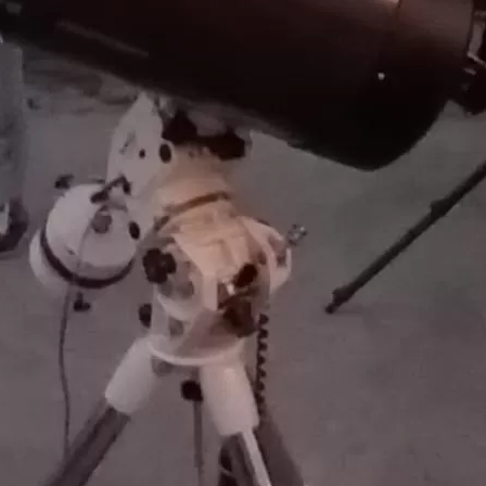
DANS LES GORGES
DU VERDON
Août
17
8:30 pm
-
11:59 pm
CEST
SOIRÉE
D’ASTRONOMIE
AU CAMPING
HOMAIR – LES
GORGES DE
PROVENCE –
Août
18
7:00 pm
-
11:30 pm
CEST
SOIRÉE
DÉCOUVERTE DE
L’ASTRONOMIE À