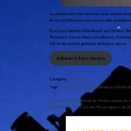
La soirée a été une réussite, nous avions emp
en ont profité pour nous poser des questions
Et si vous habitez à Baudinard-sur-Verdon, 
Moustiers-Sainte-Marie (ou ailleurs), n'hésite
été et de soirées gratuites en basse saison
Adhérer à Astro Verdon
Category :
Animations
Tags :
animation
camping manaysse
étoilé d
Previous
Le Parc Naturel du Verdon autour du 
Next
Belle soirée « On the Moon again » du 23