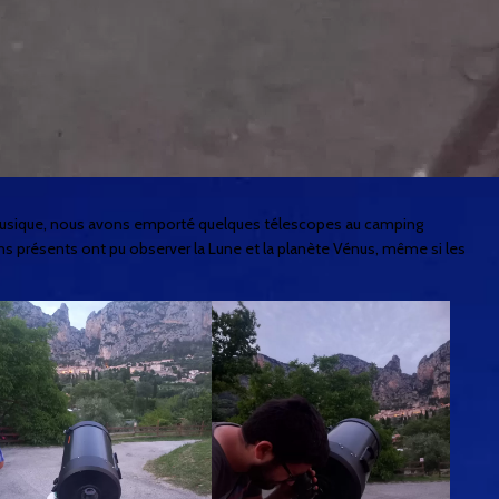
 la musique, nous avons emporté quelques télescopes au
camping
s présents ont pu observer la Lune et la planète Vénus, même si les