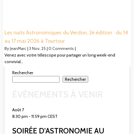
Les nuits Astronomiques du Verdon, 2è édition : du 14
au 17 mai 2026 à Tourtour
By
JeanMarc
|
3
Nov, 25
|
0 Comments
|
Venez avec votre télescope pour partager un long week-end
convivial…
Rechercher
Rechercher
ÉVÈNEMENTS À VENIR
Août
7
8:30 pm
-
11:59 pm
CEST
SOIRÉE D’ASTRONOMIE AU