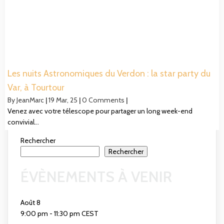
Les nuits Astronomiques du Verdon : la star party du
Var, à Tourtour
By
JeanMarc
|
19
Mar, 25
|
0 Comments
|
Venez avec votre télescope pour partager un long week-end
convivial…
Rechercher
Rechercher
ÉVÈNEMENTS À VENIR
Août
8
9:00 pm
-
11:30 pm
CEST