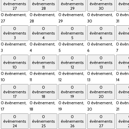
évènements
évènements
évènements
évènements
évèn
27
28
29
30
0 évènement,
0 évènement,
0 évènement,
0 évènement,
0 évèn
27
28
29
30
31
0
0
0
0
évènements
évènements
évènements
évènements
évèn
3
4
5
6
0 évènement,
0 évènement,
0 évènement,
0 évènement,
0 évèn
3
4
5
6
7
0
0
0
0
évènements
évènements
évènements
évènements
évèn
10
11
12
13
0 évènement,
0 évènement,
0 évènement,
0 évènement,
0 évèn
10
11
12
13
14
0
0
0
0
évènements
évènements
évènements
évènements
évèn
17
18
19
20
0 évènement,
0 évènement,
0 évènement,
0 évènement,
0 évèn
17
18
19
20
21
0
0
0
0
évènements
évènements
évènements
évènements
évèn
24
25
26
27