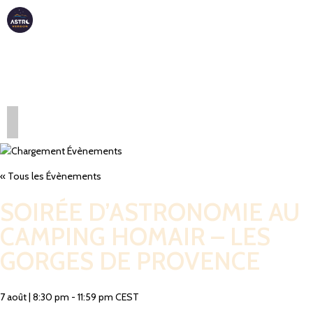
ASTRO
VERDON
« Tous les Évènements
SOIRÉE D’ASTRONOMIE AU
CAMPING HOMAIR – LES
GORGES DE PROVENCE
7 août
|
8:30 pm
-
11:59 pm
CEST