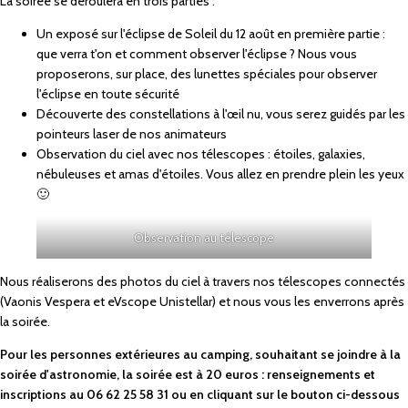
La soirée se déroulera en trois parties :
Un exposé sur l'éclipse de Soleil du 12 août en première partie :
que verra t'on et comment observer l'éclipse ? Nous vous
proposerons, sur place, des lunettes spéciales pour observer
l'éclipse en toute sécurité
Découverte des constellations à l'œil nu, vous serez guidés par les
pointeurs laser de nos animateurs
Observation du ciel avec nos télescopes : étoiles, galaxies,
nébuleuses et amas d'étoiles. Vous allez en prendre plein les yeux
🙂
Observation au télescope
Nous réaliserons des photos du ciel à travers nos télescopes connectés
(
Vaonis
Vespera et eVscope
Unistellar
) et nous vous les enverrons après
la soirée.
Pour les personnes extérieures au camping, souhaitant se joindre à la
soirée d'astronomie, la soirée est à 20 euros : renseignements et
inscriptions au 06 62 25 58 31 ou en cliquant sur le bouton ci-dessous