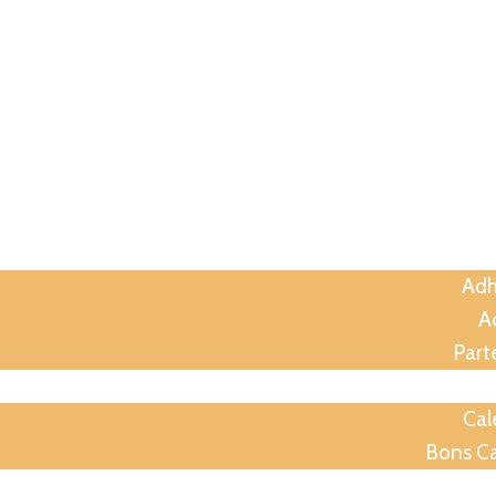
A
Assoc
Adh
Ac
Part
Anima
Cal
Bons C
Soirées p