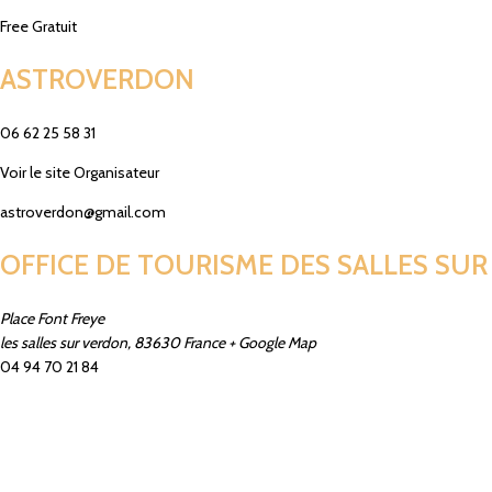
Free
Gratuit
ASTROVERDON
06 62 25 58 31­
Voir le site Organisateur
astroverdon@gmail.com
OFFICE DE TOURISME DES SALLES SU
Place Font Freye
les salles sur verdon
,
83630
France
+ Google Map
04 94 70 21 84