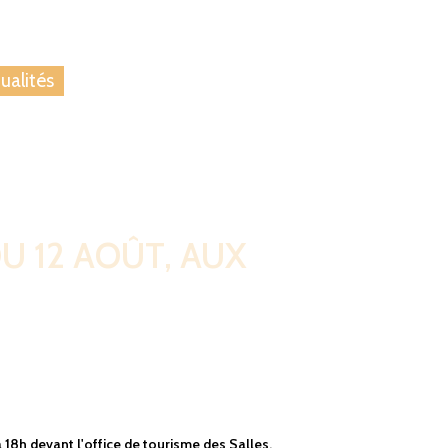
 nous
Blog
ualités
U 12 AOÛT, AUX
18h devant l'office de tourisme des Salles.