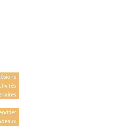
ccueil
iation
ésions
tivités
enaires
tions
endrier
adeaux
rivées