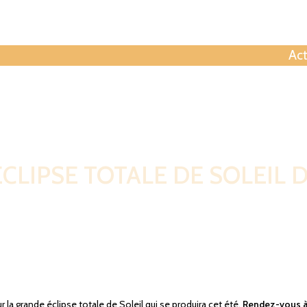
Contactez
Act
CLIPSE TOTALE DE SOLEIL D
la grande éclipse totale de Soleil qui se produira cet été.
Rendez-vous à 