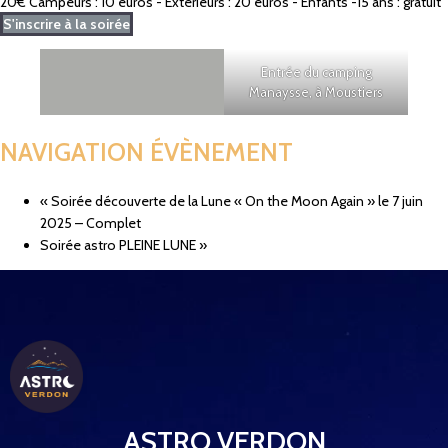
20€
Campeurs : 10 euros - Extérieurs : 20 euros - Enfants -15 ans : gratuit
S'inscrire à la soirée
Entrée du camping
Manaysse, à Moustiers
NAVIGATION ÉVÈNEMENT
«
Soirée découverte de la Lune « On the Moon Again » le 7 juin
2025 – Complet
Soirée astro PLEINE LUNE
»
ASTRO VERDON