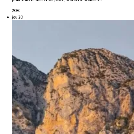
20€
jeu
20