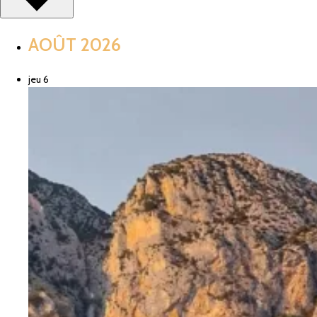
AOÛT 2026
jeu
6